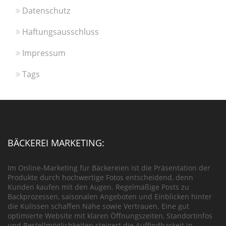
Datenschutz
Haftungsausschluss
Impressum
Tags
BÄCKEREI MARKETING:
Im Online-Marketing für Bäckereien ist die Präsentation der
Produkte durch hochwertige Fotos entscheidend, denn
Kunden kaufen mit den Augen. Regelmäßige Posts zu
Backprozessen, saisonalen Angeboten und Einblicken hinter
die Kulissen schaffen Nähe sowie Vertrauen. Eine gut
optimierte Website mit klaren Öffnungszeiten, Standortinfos
und Bestellmöglichkeiten steigert die Auffindbarkeit in