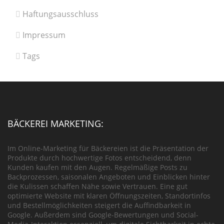
Haftungsausschluss
Impressum
Tags
BÄCKEREI MARKETING:
Im Online-Marketing für Bäckereien ist die Präsentation der
Produkte durch hochwertige Fotos entscheidend, denn
Kunden kaufen mit den Augen. Regelmäßige Posts zu
Backprozessen, saisonalen Angeboten und Einblicken hinter
die Kulissen schaffen Nähe sowie Vertrauen. Eine gut
optimierte Website mit klaren Öffnungszeiten, Standortinfos
und Bestellmöglichkeiten steigert die Auffindbarkeit in
Google. Außerdem sind Google-Bewertungen und Social-