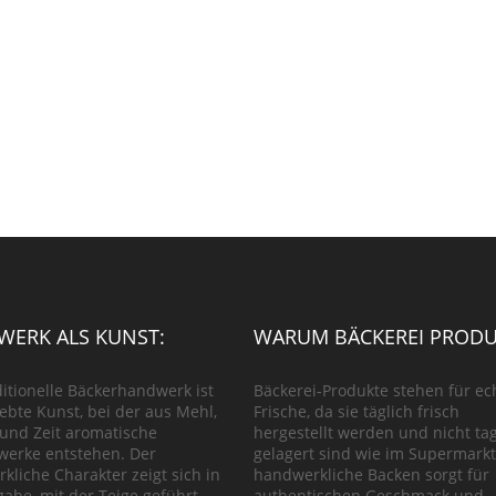
ERK ALS KUNST:
WARUM BÄCKEREI PRODU
ditionelle Bäckerhandwerk ist
Bäckerei-Produkte stehen für ec
lebte Kunst, bei der aus Mehl,
Frische, da sie täglich frisch
und Zeit aromatische
hergestellt werden und nicht ta
werke entstehen. Der
gelagert sind wie im Supermarkt
kliche Charakter zeigt sich in
handwerkliche Backen sorgt für
gabe, mit der Teige geführt,
authentischen Geschmack und