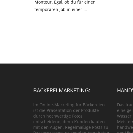
Monteur. Egal, ob du für einen
temporären Job in einer …
BÄCKEREI MARKETING:
HANDW
Im Online-Marketing für Bäckereien
Das tra
ist die Präsentation der Produkte
eine ge
durch hochwertige Fotos
Wasser 
entscheidend, denn Kunden kaufen
Meister
mit den Augen. Regelmäßige Posts zu
handwer
Backprozessen, saisonalen Angeboten
der Hin