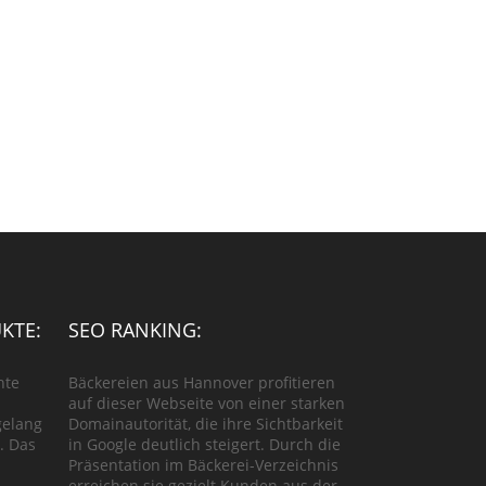
KTE:
SEO RANKING:
hte
Bäckereien aus Hannover profitieren
auf dieser Webseite von einer starken
gelang
Domainautorität, die ihre Sichtbarkeit
. Das
in Google deutlich steigert. Durch die
Präsentation im Bäckerei-Verzeichnis
erreichen sie gezielt Kunden aus der