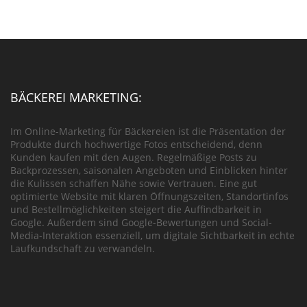
BÄCKEREI MARKETING:
Im Online-Marketing für Bäckereien ist die Präsentation der
Produkte durch hochwertige Fotos entscheidend, denn
Kunden kaufen mit den Augen. Regelmäßige Posts zu
Backprozessen, saisonalen Angeboten und Einblicken hinter
die Kulissen schaffen Nähe sowie Vertrauen. Eine gut
optimierte Website mit klaren Öffnungszeiten, Standortinfos
und Bestellmöglichkeiten steigert die Auffindbarkeit in
Google. Außerdem sind Google-Bewertungen und Social-
Media-Interaktion essenziell, um digitale Sichtbarkeit in echte
Laufkundschaft zu verwandeln.