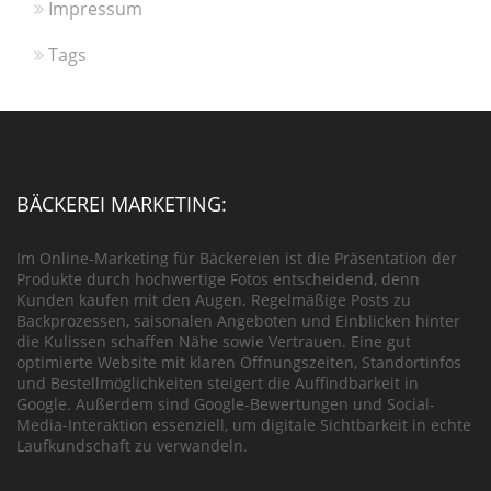
Impressum
Tags
BÄCKEREI MARKETING:
Im Online-Marketing für Bäckereien ist die Präsentation der
Produkte durch hochwertige Fotos entscheidend, denn
Kunden kaufen mit den Augen. Regelmäßige Posts zu
Backprozessen, saisonalen Angeboten und Einblicken hinter
die Kulissen schaffen Nähe sowie Vertrauen. Eine gut
optimierte Website mit klaren Öffnungszeiten, Standortinfos
und Bestellmöglichkeiten steigert die Auffindbarkeit in
Google. Außerdem sind Google-Bewertungen und Social-
Media-Interaktion essenziell, um digitale Sichtbarkeit in echte
Laufkundschaft zu verwandeln.