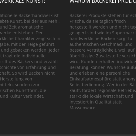
ERK ALS KUNST:
WARUM BÄCKEREI PRODU
ditionelle Bäckerhandwerk ist
Bäckerei-Produkte stehen für ec
lebte Kunst, bei der aus Mehl,
Frische, da sie täglich frisch
und Zeit aromatische
hergestellt werden und nicht ta
werke entstehen. Der
gelagert sind wie im Supermarkt
kliche Charakter zeigt sich in
handwerkliche Backen sorgt für
gabe, mit der Teige geführt,
authentischen Geschmack und
 und gebacken werden. Jeder
bessere Verträglichkeit, weil auf
t trägt die individuelle
überflüssige Zusatzstoffe verzich
rift des Bäckers und erzählt
wird. Kunden erhalten individue
schichte von Erfahrung und
Beratung, können Wünsche äuß
chaft. So wird Backen nicht
und erleben eine persönliche
 Herstellung von
Einkaufsatmosphäre statt anon
itteln, sondern zur
Selbstbedienung. Wer in der Bäc
rischen Kunstform, die
kauft, fördert regionale Betriebe,
und Kultur verbindet.
stärkt die lokale Wirtschaft und
investiert in Qualität statt
Massenware.