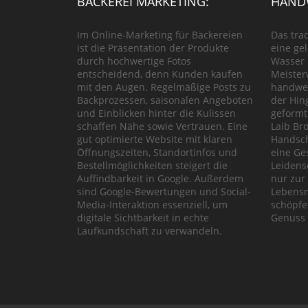
BÄCKEREI MARKETING:
HANDW
Im Online-Marketing für Bäckereien
Das tra
ist die Präsentation der Produkte
eine ge
durch hochwertige Fotos
Wasser 
entscheidend, denn Kunden kaufen
Meister
mit den Augen. Regelmäßige Posts zu
handwer
Backprozessen, saisonalen Angeboten
der Hin
und Einblicken hinter die Kulissen
geformt
schaffen Nähe sowie Vertrauen. Eine
Laib Bro
gut optimierte Website mit klaren
Handsch
Öffnungszeiten, Standortinfos und
eine Ge
Bestellmöglichkeiten steigert die
Leidens
Auffindbarkeit in Google. Außerdem
nur zur
sind Google-Bewertungen und Social-
Lebensm
Media-Interaktion essenziell, um
schöpfe
digitale Sichtbarkeit in echte
Genuss 
Laufkundschaft zu verwandeln.