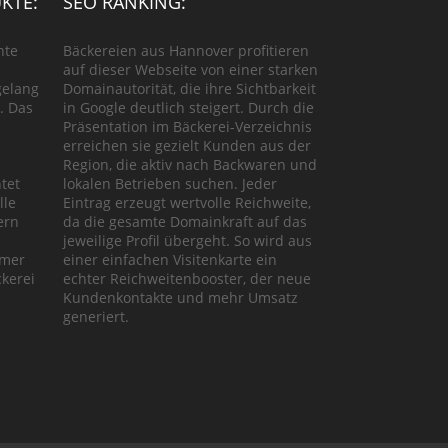
KTE:
SEO RANKING:
hte
Bäckereien aus Hannover profitieren
auf dieser Webseite von einer starken
gelang
Domainautorität, die ihre Sichtbarkeit
. Das
in Google deutlich steigert. Durch die
Präsentation im Bäckerei-Verzeichnis
erreichen sie gezielt Kunden aus der
Region, die aktiv nach Backwaren und
tet
lokalen Betrieben suchen. Jeder
lle
Eintrag erzeugt wertvolle Reichweite,
ern
da die gesamte Domainkraft auf das
jeweilige Profil übergeht. So wird aus
ymer
einer einfachen Visitenkarte ein
kerei
echter Reichweitenbooster, der neue
Kundenkontakte und mehr Umsatz
generiert.