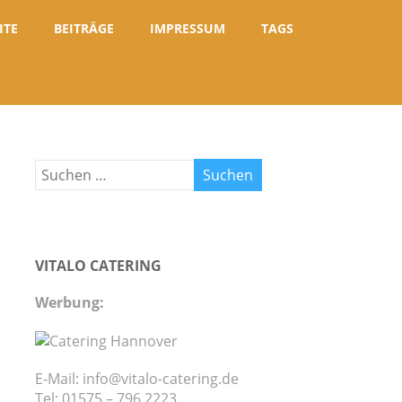
ITE
BEITRÄGE
IMPRESSUM
TAGS
VITALO CATERING
Werbung:
E-Mail: info@vitalo-catering.de
Tel: 01575 – 796 2223