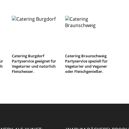
Catering Burgdorf
Catering Braunschweig
ür
Partyservice geeignet für
Partyservice speziell für
ch
Vegetarier und natürlich
Vegetarier und Veganer
Fleischesser.
oder Fleischgenießer.