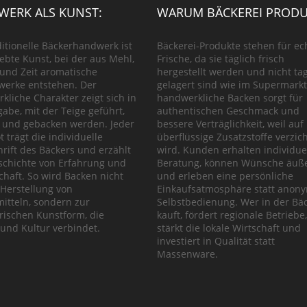
ERK ALS KUNST:
WARUM BÄCKEREI PRODU
ditionelle Bäckerhandwerk ist
Bäckerei-Produkte stehen für ec
lebte Kunst, bei der aus Mehl,
Frische, da sie täglich frisch
und Zeit aromatische
hergestellt werden und nicht ta
werke entstehen. Der
gelagert sind wie im Supermarkt
kliche Charakter zeigt sich in
handwerkliche Backen sorgt für
gabe, mit der Teige geführt,
authentischen Geschmack und
 und gebacken werden. Jeder
bessere Verträglichkeit, weil auf
t trägt die individuelle
überflüssige Zusatzstoffe verzich
rift des Bäckers und erzählt
wird. Kunden erhalten individue
schichte von Erfahrung und
Beratung, können Wünsche äuß
chaft. So wird Backen nicht
und erleben eine persönliche
 Herstellung von
Einkaufsatmosphäre statt anon
itteln, sondern zur
Selbstbedienung. Wer in der Bäc
rischen Kunstform, die
kauft, fördert regionale Betriebe,
und Kultur verbindet.
stärkt die lokale Wirtschaft und
investiert in Qualität statt
Massenware.