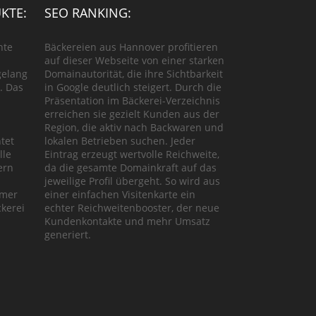
KTE:
SEO RANKING:
hte
Bäckereien aus Hannover profitieren
auf dieser Webseite von einer starken
gelang
Domainautorität, die ihre Sichtbarkeit
. Das
in Google deutlich steigert. Durch die
Präsentation im Bäckerei-Verzeichnis
erreichen sie gezielt Kunden aus der
Region, die aktiv nach Backwaren und
tet
lokalen Betrieben suchen. Jeder
lle
Eintrag erzeugt wertvolle Reichweite,
ern
da die gesamte Domainkraft auf das
jeweilige Profil übergeht. So wird aus
ymer
einer einfachen Visitenkarte ein
kerei
echter Reichweitenbooster, der neue
Kundenkontakte und mehr Umsatz
generiert.