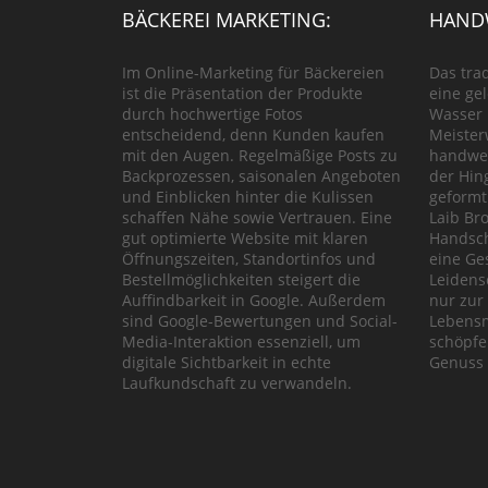
BÄCKEREI MARKETING:
HANDW
Im Online-Marketing für Bäckereien
Das tra
ist die Präsentation der Produkte
eine ge
durch hochwertige Fotos
Wasser 
entscheidend, denn Kunden kaufen
Meister
mit den Augen. Regelmäßige Posts zu
handwer
Backprozessen, saisonalen Angeboten
der Hin
und Einblicken hinter die Kulissen
geformt
schaffen Nähe sowie Vertrauen. Eine
Laib Bro
gut optimierte Website mit klaren
Handsch
Öffnungszeiten, Standortinfos und
eine Ge
Bestellmöglichkeiten steigert die
Leidens
Auffindbarkeit in Google. Außerdem
nur zur
sind Google-Bewertungen und Social-
Lebensm
Media-Interaktion essenziell, um
schöpfe
digitale Sichtbarkeit in echte
Genuss 
Laufkundschaft zu verwandeln.