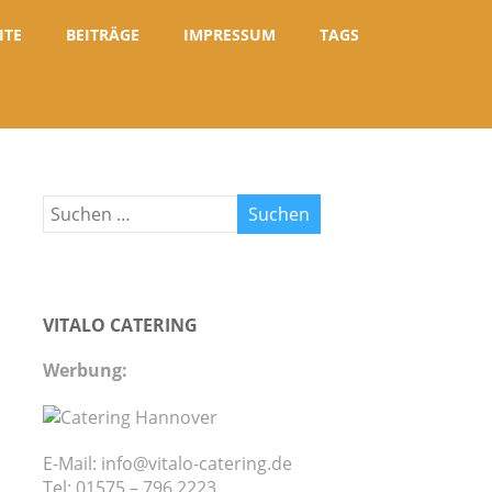
ITE
BEITRÄGE
IMPRESSUM
TAGS
VITALO CATERING
Werbung:
E-Mail: info@vitalo-catering.de
Tel: 01575 – 796 2223